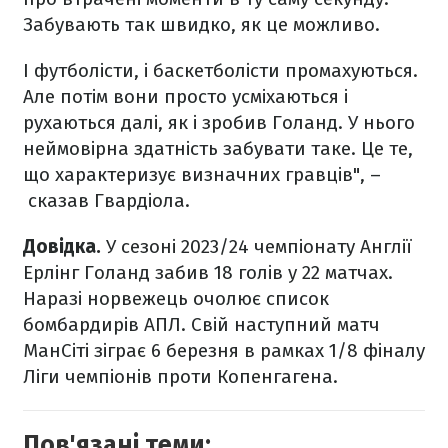
Забувають так швидко, як це можливо.
І футболісти, і баскетболісти промахуються.
Але потім вони просто усміхаються і
рухаються далі, як і зробив Голанд. У нього
неймовірна здатність забувати таке. Це те,
що характеризує визначних гравців", –
сказав Гвардіола.
Довідка.
У сезоні 2023/24 чемпіонату Англії
Ерлінг Голанд забив 18 голів у 22 матчах.
Наразі норвежець очолює список
бомбардирів АПЛ. Свій наступний матч
МанСіті зіграє 6 березня в рамках 1/8 фіналу
Ліги чемпіонів проти Копенгагена.
Пов'язані теми: