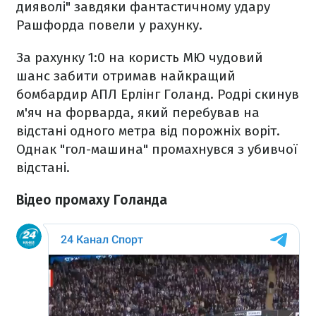
дияволі" завдяки фантастичному удару
Рашфорда повели у рахунку.
За рахунку 1:0 на користь МЮ чудовий
шанс забити отримав найкращий
бомбардир АПЛ Ерлінг Голанд. Родрі скинув
м'яч на форварда, який перебував на
відстані одного метра від порожніх воріт.
Однак "гол-машина" промахнувся з убивчої
відстані.
Відео промаху Голанда