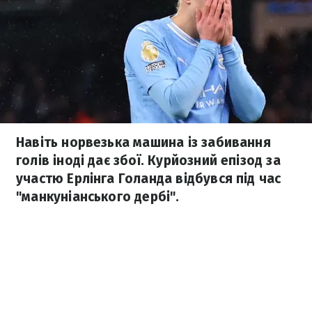
Навіть норвезька машина із забивання
голів іноді дає збої. Курйозний епізод за
участю Ерлінга Голанда відбувся під час
"манкуніанського дербі".