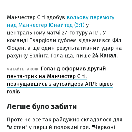
Манчестер Сіті здобув
вольову перемогу
над Манчестер Юнайтед (3:1)
у
центральному матчі 27-го туру АПЛ. У
команді Гвардіоли дублем відзначився Філ
Фоден, а ще один результативний удар на
рахунку Ерлінга Голанда, пише
24 Канал
.
Голанд оформив другий
ЧИТАЙТЕ ТАКОЖ
пента-трик на Манчестер Сіті,
познущавшись з аутсайдера АПЛ: відео
голів
Легше було забити
Проте не все так райдужно складалося для
"містян" у першій половині гри. "Червоні