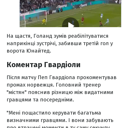
На щастя, Голанд зумів реабілітуватися
наприкінці зустрічі, забивши третій гол у
ворота Юнайтед.
Коментар Гвардіоли
Після матчу Пеп Гвардіола прокоментував
промах норвежця. Головний тренер
"містян" пояснив різницю між видатними
гравцями та посередніми.
"Мені пощастило керувати багатьма
визначними гравцями. І вони забувають
про втрачені моменти в ту саму секунду.