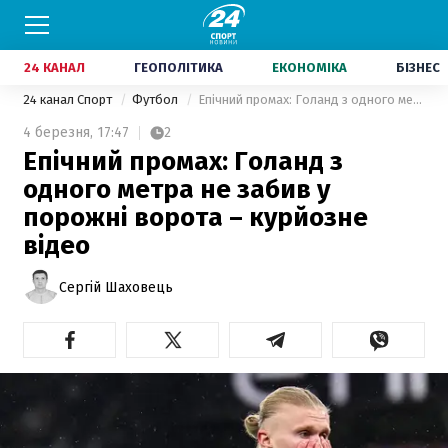
24 КАНАЛ
ГЕОПОЛІТИКА
ЕКОНОМІКА
БІЗНЕС
24 канал Спорт
Футбол
Епічний промах: Голанд з одного метра не забив у порожні ворота – курйозне відео
4 березня,
17:47
2
Епічний промах: Голанд з
одного метра не забив у
порожні ворота – курйозне
відео
Сергій Шаховець