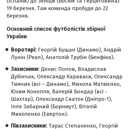
(Іспанія) до Зеніци (Боснія та Герцеговина)
19 березня. Там команда пробуде до 22
березня.
Основний список футболістів збірної
України
Воротарі:
Георгій Бущан (Динамо), Андрій
Лунін (Реал), Анатолій Трубін (Бенфіка).
Захисники:
Денис Попов, Владислав
Дубінчак, Олександр Караваєв, Олександр
Тимчик (всі – Динамо), Микола Матвієнко,
Юхим Конопля, Валерій Бондар (всі -
Шахтар), Олександр Сваток (Дніпро-1),
Ілля Забарний (Борнмут), Віталій
Миколенко (Евертон).
Півзахисники:
Тарас Степаненко, Георгій