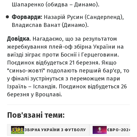
Шапаренко (обидва – Динамо).
Форварди:
Назарій Русин (Сандерленд),
Владислав Ванат (Динамо).
Довідка.
Нагадаємо, що за результатом
жеребкування плей-оф збірна України на
виїзді зіграє проти Боснії і Герцеговини.
Поєдинок відбудеться 21 березня. Якщо
"синьо-жовті" подолають перший бар'єр, то
у фіналі зустрінуться з переможцем пари
Ізраїль – Ісландія. Поєдинок відбудеться 26
березня у Вроцлаві.
Пов'язані теми:
ЗБІРНА УКРАЇНИ З ФУТБОЛУ
ЄВРО-2024