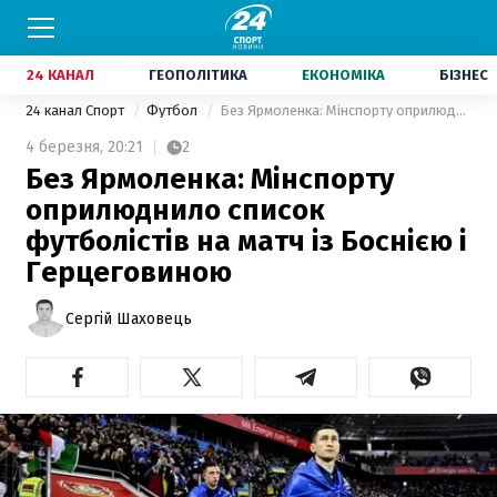
24 КАНАЛ
ГЕОПОЛІТИКА
ЕКОНОМІКА
БІЗНЕС
24 канал Спорт
Футбол
Без Ярмоленка: Мінспорту оприлюднило список футболістів на матч із Боснією і Герцеговиною
4 березня,
20:21
2
Без Ярмоленка: Мінспорту
оприлюднило список
футболістів на матч із Боснією і
Герцеговиною
Сергій Шаховець