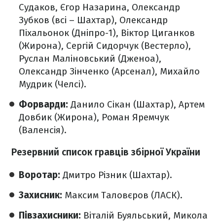
Судаков, Єгор Назарина, Олександр
Зубков (всі – Шахтар), Олександр
Піхальонок (Дніпро-1), Віктор Циганков
(Жирона), Сергій Сидорчук (Вестерло),
Руслан Маліновський (Дженоа),
Олександр Зінченко (Арсенал), Михайло
Мудрик (Челсі).
Форварди:
Данило Сікан (Шахтар), Артем
Довбик (Жирона), Роман Яремчук
(Валенсія).
Резервний список гравців збірної України
Воротар:
Дмитро Різник (Шахтар).
Захисник:
Максим Таловєров (ЛАСК).
Півзахисники:
Віталій Буяльський, Микола