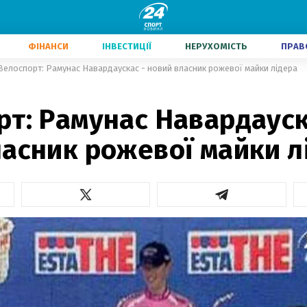
ФІНАНСИ
ІНВЕСТИЦІЇ
НЕРУХОМІСТЬ
ПРАВ
Велоспорт: Рамунас Навардаускас - новий власник рожевої майки лідера
т: Рамунас Навардауск
ласник рожевої майки л