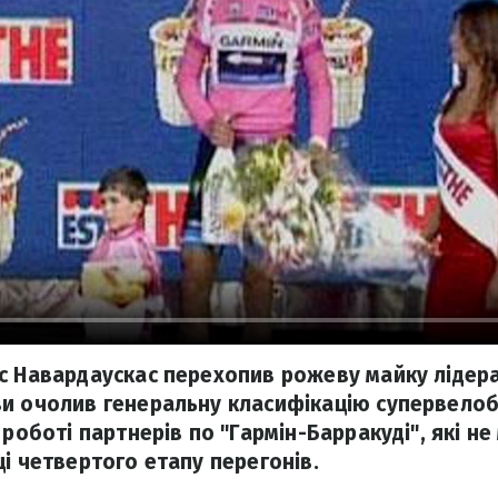
 Навардаускас перехопив рожеву майку лідера G
ви очолив генеральну класифікацію супервело
 роботі партнерів по "Гармін-Барракуді", які не
ці четвертого етапу перегонів.