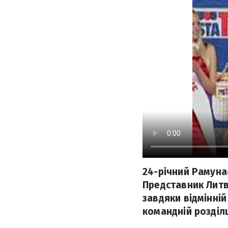
24-річний Рамунас
Представник Лит
завдяки відмінній
командній розділ