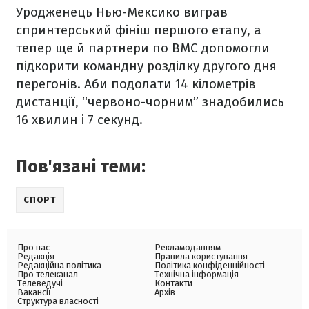
Уродженець Нью-Мексико виграв
спринтерський фініш першого етапу, а
тепер ще й партнери по BMC допомогли
підкорити командну розділку другого дня
перегонів. Аби подолати 14 кілометрів
дистанції, “червоно-чорним” знадобились
16 хвилин і 7 секунд.
Пов'язані теми:
СПОРТ
Про нас
Рекламодавцям
Редакція
Правила користування
Редакційна політика
Політика конфіденційності
Про телеканал
Технічна інформація
Телеведучі
Контакти
Вакансії
Архів
Структура власності