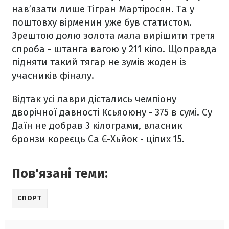
нав’язати лише Тігран Мартіросян. Та у
поштовху вірменин уже був статистом.
Зрештою долю золота мала вирішити третя
спроба - штанга вагою у 211 кіло. Щоправда
підняти такий тягар не зумів жоден із
учасників фіналу.
Відтак усі лаври дістались чемпіону
дворічної давності Ксьяоюну - 375 в сумі. Су
Даїн не добрав 3 кілограми, власник
бронзи кореєць Са Є-Хьйок - цілих 15.
Пов'язані теми:
СПОРТ