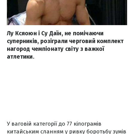
Лу Ксяоюн і Су Даїн, не помічаючи
суперників, розіграли черговий комплект
нагород чемпіонату світу з важкої
атлетики.
У ваговій категорії до 77 кілограмів
китайським сланням у ривку боротьбу зумів