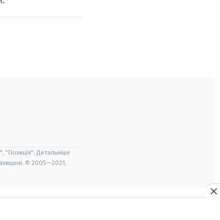
м.
", "Позиція". Детальніше
захищені. © 2005—2021,