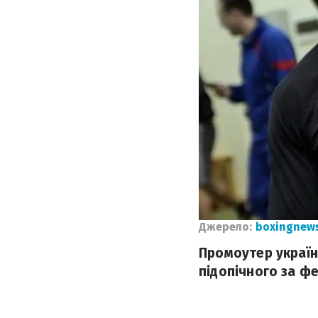
Джерело:
boxingnew
Промоутер україн
підопічного за фе