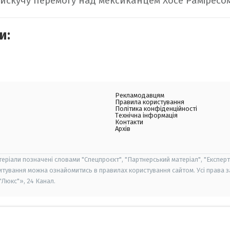
искучу перемогу над мексиканцем Хосе Раміресо
и:
Рекламодавцям
Правила користування
Політика конфіденційності
Технічна інформація
Контакти
Архів
теріали позначені словами "Спецпроєкт", "Партнерський матеріал", "Експерт
итування можна ознайомитись в правилах користування сайтом. Усі права 
Люкс"», 24 Канал.