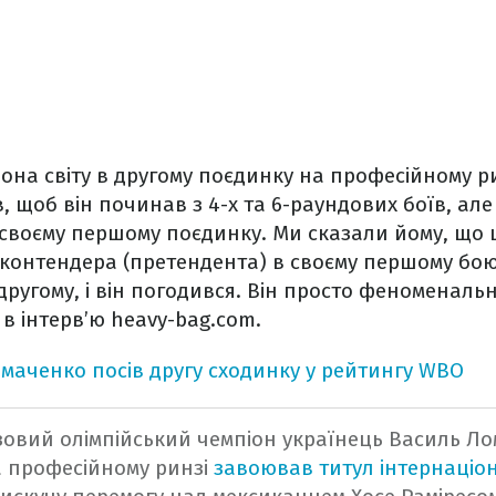
іона світу в другому поєдинку на професійному ри
, щоб він починав з 4-х та 6-раундових боїв, але 
в своєму першому поєдинку. Ми сказали йому, що
 контендера (претендента) в своєму першому бою
другому, і він погодився. Він просто феноменальн
 в інтерв’ю heavy-bag.com.
маченко посів другу сходинку у рейтингу WBO
зовий олімпійський чемпіон українець Василь Ло
 професійному ринзі
завоював титул інтернаціо