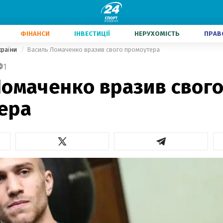
ФІНАНСИ
ІНВЕСТИЦІЇ
НЕРУХОМІСТЬ
ПРАВ
країни
Василь Ломаченко вразив свого промоутера
1
Ломаченко вразив свог
ера