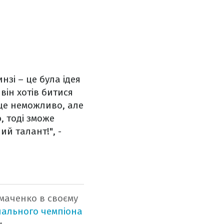
нзі – це була ідея
він хотів битися
 це неможливо, але
, тоді зможе
ий талант!", -
маченко в своєму
нального чемпіона