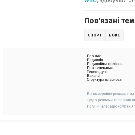
WBO
, здобувши бл
Пов'язані тем
СПОРТ
БОКС
Про нас
Редакція
Редакційна політика
Про телеканал
Телеведучі
Вакансії
Структура власності
Всі комерційні рекламні ма
щодо реклами та правил ц
ПрАТ «Телерадіокомпанія "