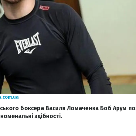
s.com.ua
ського боксера Василя Ломаченка Боб Арум по
номенальні здібності.