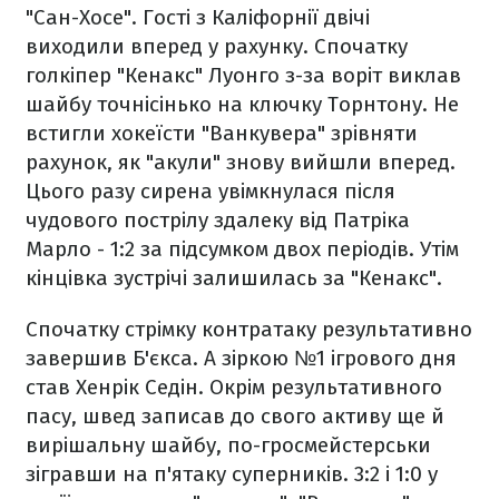
"Сан-Хосе". Гості з Каліфорнії двічі
виходили вперед у рахунку. Спочатку
голкіпер "Кенакс" Луонго з-за воріт виклав
шайбу точнісінько на ключку Торнтону. Не
встигли хокеїсти "Ванкувера" зрівняти
рахунок, як "акули" знову вийшли вперед.
Цього разу сирена увімкнулася після
чудового пострілу здалеку від Патріка
Марло - 1:2 за підсумком двох періодів. Утім
кінцівка зустрічі залишилась за "Кенакс".
Спочатку стрімку контратаку результативно
завершив Б'єкса. А зіркою №1 ігрового дня
став Хенрік Седін. Окрім результативного
пасу, швед записав до свого активу ще й
вирішальну шайбу, по-гросмейстерськи
зігравши на п'ятаку суперників. 3:2 і 1:0 у