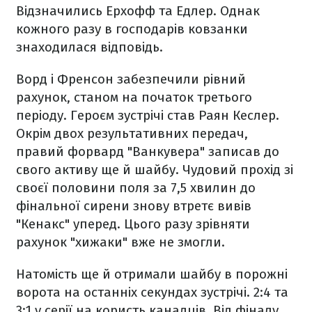
Відзначились Ерхофф та Едлер. Однак
кожного разу в господарів ковзанки
знаходилася відповідь.
Ворд і Френсон забезпечили рівний
рахунок, станом на початок третього
періоду. Героєм зустрічі став Раян Кеслер.
Окрім двох результативних передач,
правий форвард "Ванкувера" записав до
свого активу ще й шайбу. Чудовий прохід зі
своєї половини поля за 7,5 хвилин до
фінальної сирени знову втретє вивів
"Кенакс" уперед. Цього разу зрівняти
рахунок "хижаки" вже не змогли.
Натомість ще й отримали шайбу в порожні
ворота на останніх секундах зустрічі. 2:4 та
3:1 у серії на користь канадців. Від фіналу