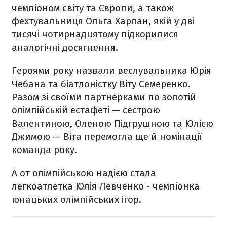
чемпіоном світу та Європи, а також
фехтувальниця Ольга Харлан, якій у дві
тисячі чотирнадцятому підкорилися
аналогічні досягнення.
Героями року назвали веслувальника Юрія
Чебана та біатлоністку Віту Семеренко.
Разом зі своїми партнерками по золотій
олімпійській естафеті — сестрою
Валентиною, Оленою Підгрушною та Юлією
Джимою — Віта перемогла ще й номінації
команда року.
А от олімпійською надією стала
легкоатлетка Юлія Левченко - чемпіонка
юнацьких олімпійських ігор.