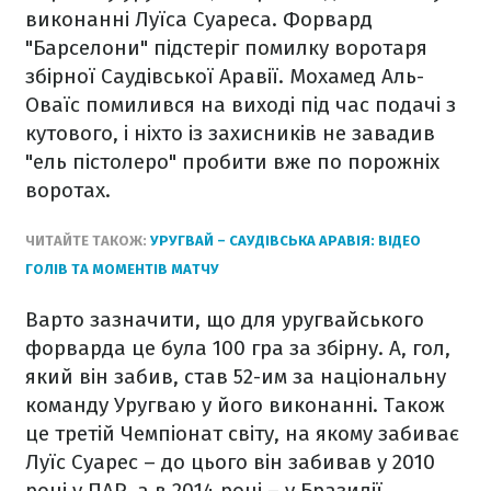
виконанні Луїса Суареса. Форвард
"Барселони" підстеріг помилку воротаря
збірної Саудівської Аравії. Мохамед Аль-
Оваїс помилився на виході під час подачі з
кутового, і ніхто із захисників не завадив
"ель пістолеро" пробити вже по порожніх
воротах.
ЧИТАЙТЕ ТАКОЖ:
УРУГВАЙ – САУДІВСЬКА АРАВІЯ: ВІДЕО
ГОЛІВ ТА МОМЕНТІВ МАТЧУ
Варто зазначити, що для уругвайського
форварда це була 100 гра за збірну. А, гол,
який він забив, став 52-им за національну
команду Уругваю у його виконанні. Також
це третій Чемпіонат світу, на якому забиває
Луїс Суарес – до цього він забивав у 2010
році у ПАР, а в 2014 році – у Бразилії.