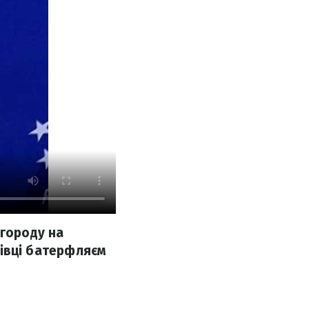
агороду на
трівці батерфляєм