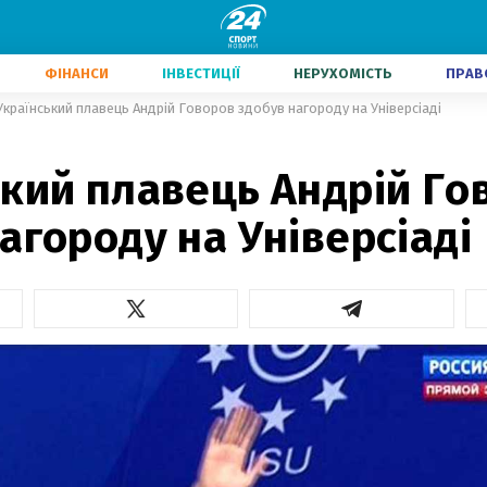
ФІНАНСИ
ІНВЕСТИЦІЇ
НЕРУХОМІСТЬ
ПРАВ
Український плавець Андрій Говоров здобув нагороду на Універсіаді
ький плавець Андрій Го
агороду на Універсіаді