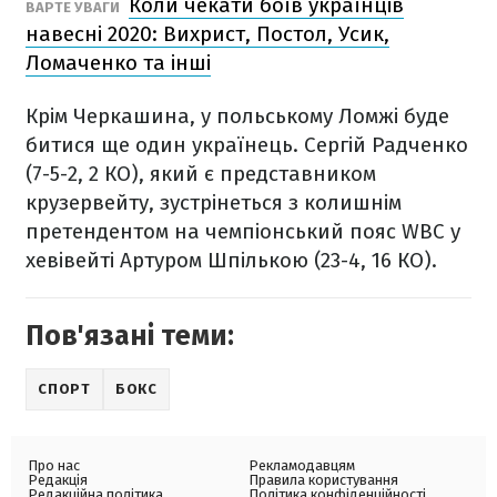
Коли чекати боїв українців
ВАРТЕ УВАГИ
навесні 2020: Вихрист, Постол, Усик,
Ломаченко та інші
Крім Черкашина, у польському Ломжі буде
битися ще один українець. Сергій Радченко
(7-5-2, 2 КО), який є представником
крузервейту, зустрінеться з колишнім
претендентом на чемпіонський пояс WBC у
хевівейті Артуром Шпількою (23-4, 16 КО).
Пов'язані теми:
СПОРТ
БОКС
Про нас
Рекламодавцям
Редакція
Правила користування
Редакційна політика
Політика конфіденційності