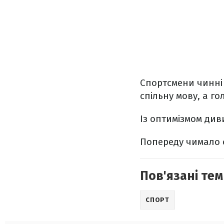
Спортсмени чинні і
спільну мову, а г
Із оптимізмом див
Попереду чимало с
Пов'язані тем
СПОРТ