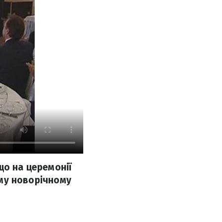
що на церемонії
ому новорічному