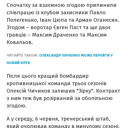
Спочатку за взаємною згодою припинили
співпрацю із клубом захисники Павло
Полегенько, Іван Цюпа та Арман Оганесян.
Згодом – воротар Євген Паст та ще двоє
гравців – Максим Драченко та Максим
Ковальов.
ЧИТАЙТЕ ТАКОЖ:
ОЛЕКСАНДР ЗІНЧЕНКО МОЖЕ ПЕРЕЙТИ У
НОВИЙ КЛУБ
Після цього кращий бомбардир
кропивницької команди трьох сезонів
Олексій Чичиков залишив "Зірку". Контракт
з ним теж був розірваний за обопільною
згодою.
А у середу, 6 червня, тренерський штаб,
який очолював команду в минулому сезоні,