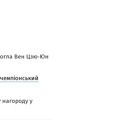
емогла Вен Цзю-Юн
в чемпіонський
 нагороду у