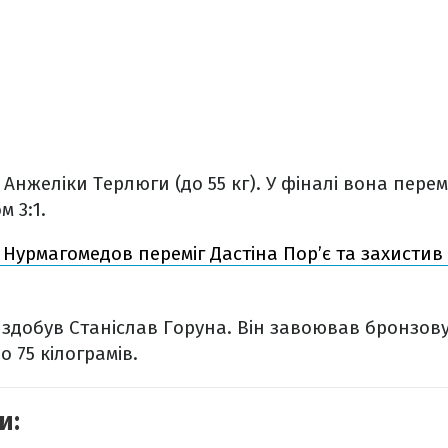
 Анжеліки Терлюги (до 55 кг). У фіналі вона пер
м 3:1.
 Нурмагомедов переміг Дастіна Пор’є та захисти
здобув Станіслав Горуна. Він завоював бронзову
о 75 кілограмів.
и: