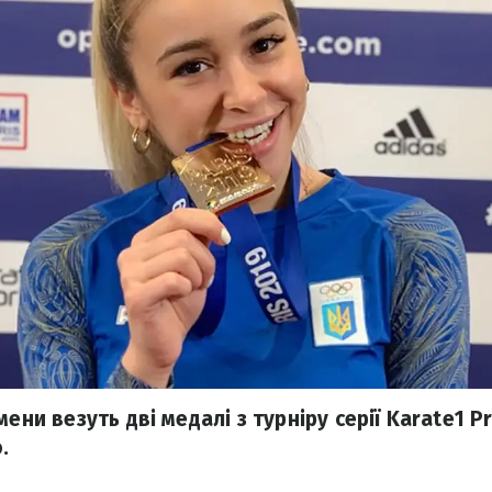
мени везуть дві медалі з турніру серії Karate1 
.