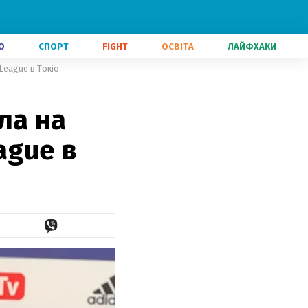
О
СПОРТ
FIGHT
ОСВІТА
ЛАЙФХАКИ
 League в Токіо
ла на
ague в