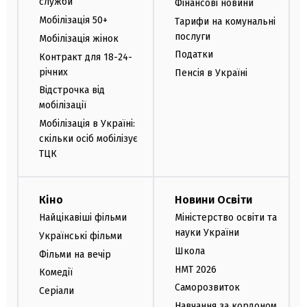
служби
Фінансові новини
Мобілізація 50+
Тарифи на комунальні
послуги
Мобілізація жінок
Податки
Контракт для 18-24-
річних
Пенсія в Україні
Відстрочка від
мобілізації
Мобілізація в Україні:
скільки осіб мобілізує
ТЦК
Кіно
Новини Освіти
Найцікавіші фільми
Міністерство освіти та
науки України
Українські фільми
Школа
Фільми на вечір
НМТ 2026
Комедії
Саморозвиток
Серіали
Навчання за кордоном