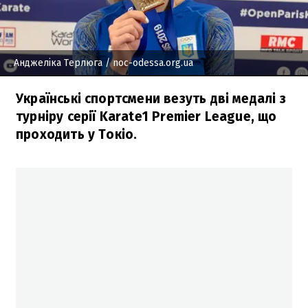
Анджеліка Терлюга
/ noc-odessa.org.ua
Українські спортсмени везуть дві медалі з
турніру серії Karate1 Premier League, що
проходить у Токіо.