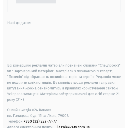
Наші додатки:
android
apple
smart tv
samsung smart tv
Всі комерційні рекламні матеріали позначені словами "Спецпроєкт"
чи "Партнерський матеріал". Матеріали з позначкою "Експерт",
"Позиція" відображають позицію авторів та героїв. Редакція може
не поділяти їхніх поглядів. Детальніше щодо реклами та правил
цитування можна ознайомитись в правилах користування сайтом.
Усі права захищені.
Матеріали сайту призначені для осіб старше
21
року (21+)
Онлайн-медіа «24 Канал»
пл. Галицька, буд. 15, м. Львів, 79008
Телефон
+380 (32) 229-77-77
Адреса електронної пошти —
legal@24tv.com.ua