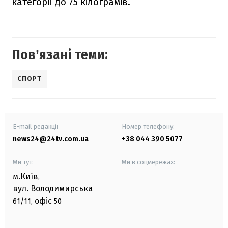
категорії до 75 кілограмів.
Повʼязані теми:
СПОРТ
E-mail редакції
Номер телефону:
news24@24tv.com.ua
+38 044 390 5077
Ми тут:
Ми в соцмережах:
м.Київ
,
вул. Володимирська
офіс
61/11,
50