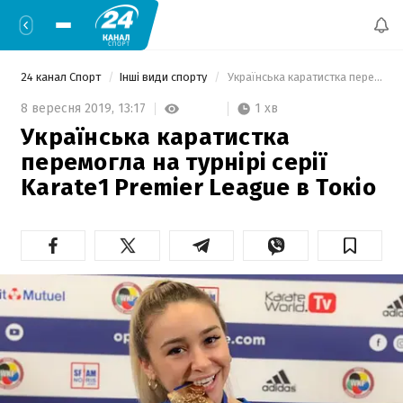
24 канал Спорт
Інші види спорту
 Українська каратистка перемогла на турнірі серії  Karate1 Premier League в Токіо 
1 хв
8 вересня 2019,
13:17
Українська каратистка
перемогла на турнірі серії
Karate1 Premier League в Токіо