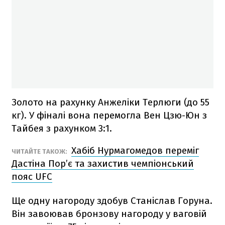
Золото на рахунку Анжеліки Терлюги (до 55
кг). У фіналі вона перемогла Вен Цзю-Юн з
Тайбея з рахунком 3:1.
Хабіб Нурмагомедов переміг
ЧИТАЙТЕ ТАКОЖ:
Дастіна Пор’є та захистив чемпіонський
пояс UFC
Ще одну нагороду здобув Станіслав Горуна.
Він завоював бронзову нагороду у ваговій