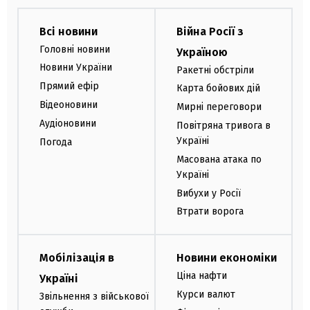
Всі новини
Війна Росії з
Головні новини
Україною
Новини України
Ракетні обстріли
Прямий ефір
Карта бойових дій
Відеоновини
Мирні переговори
Аудіоновини
Повітряна тривога в
Україні
Погода
Масована атака по
Україні
Вибухи у Росії
Втрати ворога
Мобілізація в
Новини економіки
Ціна нафти
Україні
Курси валют
Звільнення з військової