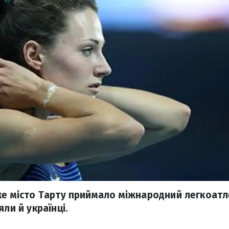
ке місто Тарту приймало міжнародний легкоатл
яли й українці.