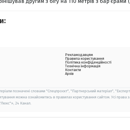
ішував другим з бігу на 110 метрів з бар’єрами (1
и:
Рекламодавцям
Правила користування
Політика конфіденційності
Технічна інформація
Контакти
Архів
теріали позначені словами "Спецпроєкт", "Партнерський матеріал", "Експерт
итування можна ознайомитись в правилах користування сайтом. Усі права 
Люкс"», 24 Канал.