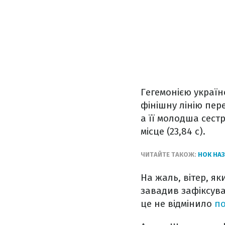
Гегемонією україн
фінішну лінію пере
а її молодша сестр
місце (23,84 с).
ЧИТАЙТЕ ТАКОЖ:
НОК НА
На жаль, вітер, я
завадив зафіксуват
це не відмінило
п