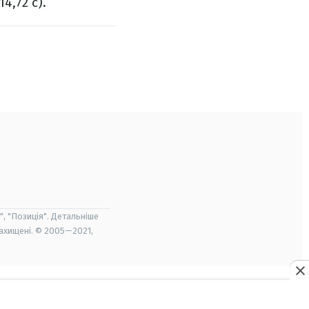
4,72 с).
", "Позиція". Детальніше
захищені. © 2005—2021,