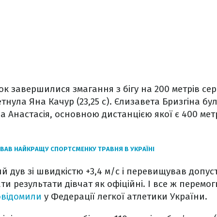
ок завершилися змагання з бігу на 200 метрів се
тнула Яна Качур (23,25 с). Єлизавета Бризгіна була
а Анастасія, основною дистанцією якої є 400 метр
ЗВАВ НАЙКРАЩУ СПОРТСМЕНКУ ТРАВНЯ В УКРАЇНІ
кий дув зі швидкістю +3,4 м/с і перевищував допу
и результати дівчат як офіційні. І все ж перемог
овідомили
у Федерації легкої атлетики України.