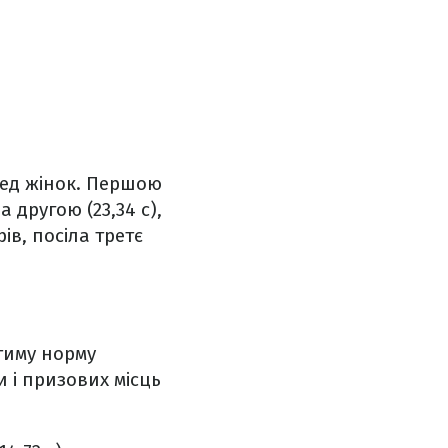
ред жінок. Першою
 другою (23,34 с),
ів, посіла третє
стиму норму
и і призових місць