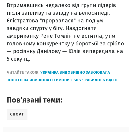
Втримавшись недалеко від групи лідерів
після запливу та заїзду на велосипеді,
Єлістратова "прорвалася" на подіум
завдяки спурту у бігу. Наздогнати
американку Рене Томлін не встигла, утім
головному конкурентку у боротьбі за срібло
— росіянку Данілову — Юлія випередила на
5 секунд.
ЧИТАЙТЕ ТАКОЖ:
УКРАЇНКА ВИДОВИЩНО ЗАВОЮВАЛА
ЗОЛОТО НА ЧЕМПІОНАТІ ЄВРОПИ З БІГУ: З'ЯВИЛОСЬ ВІДЕО
Пов'язані теми:
СПОРТ