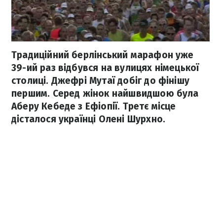
Традиційний берлінський марафон уже
39-ий раз відбувся на вулицях німецької
столиці. Джефрі Мутаї добіг до фінішу
першим. Серед жінок найшвидшою була
Аберу Кебеде з Ефіопії. Третє місце
дісталося українці Олені Шурхно.