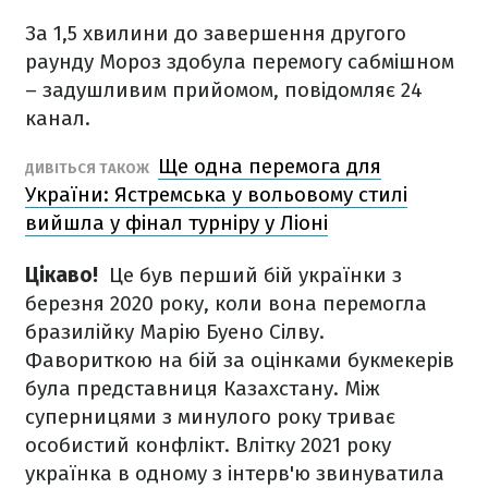
За 1,5 хвилини до завершення другого
раунду Мороз здобула перемогу сабмішном
– задушливим прийомом, повідомляє 24
канал.
Ще одна перемога для
ДИВІТЬСЯ ТАКОЖ
України: Ястремська у вольовому стилі
вийшла у фінал турніру у Ліоні
Цікаво!
Це був перший бій українки з
березня 2020 року, коли вона перемогла
бразилійку Марію Буено Сілву.
Фавориткою на бій за оцінками букмекерів
була представниця Казахстану. Між
суперницями з минулого року триває
особистий конфлікт. Влітку 2021 року
українка в одному з інтерв'ю звинуватила