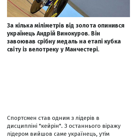
За кілька міліметрів від золота опинився
українець Андрій Винокуров. Він
завоював срібну медаль на етапі кубка
світу із велотреку у Манчестері.
Спортсмен став одним з лідерів в
дисципліні "кейрін". З останнього віражу
лідером вийшов саме українець, утім