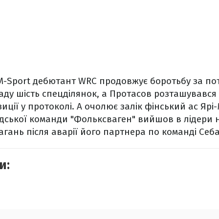
 M-Sport дебютант WRC продовжує боротьбу за по
заду шість спецділянок, а Протасов розташувався
иції у протоколі. А очолює залік фінський ас Ярі
дської команди "Фольксваген" вийшов в лідери 
агань після аварії його партнера по команді Себ
и: