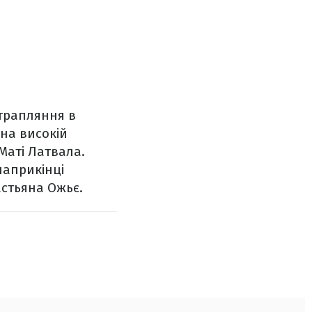
трапляння в
 на високій
-Маті Латвала.
наприкінці
астьяна Ожьє.