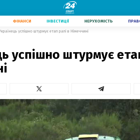
ФІНАНСИ
ІНВЕСТИЦІЇ
НЕРУХОМІСТЬ
ПРАВ
Українець успішно штурмує етап ралі в Німеччині
ь успішно штурмує етап
ні