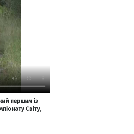
кий першим із
мпіонату Світу,