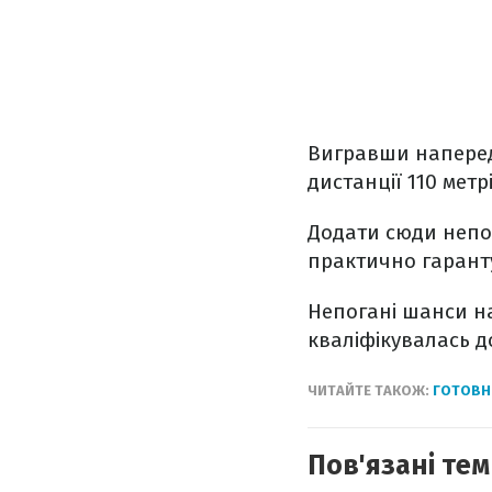
Вигравши напередо
дистанції 110 метр
Додати сюди непог
практично гаранту
Непогані шанси на
кваліфікувалась до
ЧИТАЙТЕ ТАКОЖ:
ГОТОВНІ
Пов'язані тем