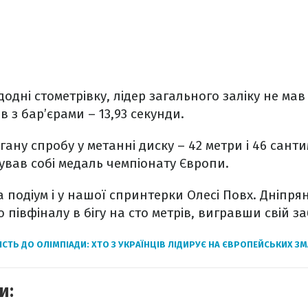
дні стометрівку, лідер загального заліку не мав 
ів з бар’єрами – 13,93 секунди.
ану спробу у метанні диску – 42 метри і 46 санти
вав собі медаль чемпіонату Європи.
 подіум і у нашої спринтерки Олесі Повх. Дніпр
 півфіналу в бігу на сто метрів, вигравши свій забі
СТЬ ДО ОЛІМПІАДИ: ХТО З УКРАЇНЦІВ ЛІДИРУЄ НА ЄВРОПЕЙСЬКИХ З
и: