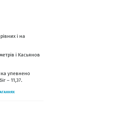
рівних і на
метрів і Касьянов
янка упевнено
г – 11,37.
МАГАННЯХ