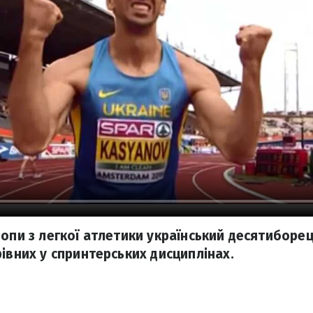
ропи з легкої атлетики український десятиборец
івних у спринтерських дисциплінах.