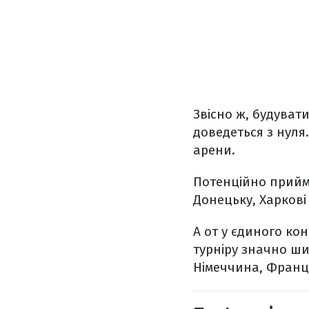
Звісно ж, будуват
доведеться з нуля.
арени.
Потенційно приймат
Донецьку, Харкові
А от у єдиного ко
турніру значно ши
Німеччина, Франція