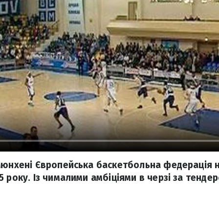
Мюнхені Європейська баскетбольна федерація 
 року. Із чималими амбіціями в черзі за тендеро