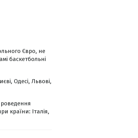
ольного Євро, не
амі баскетбольні
ві, Одесі, Львові,
 проведення
и країни: Італія,