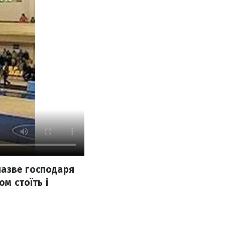
назве господаря
м стоїть і