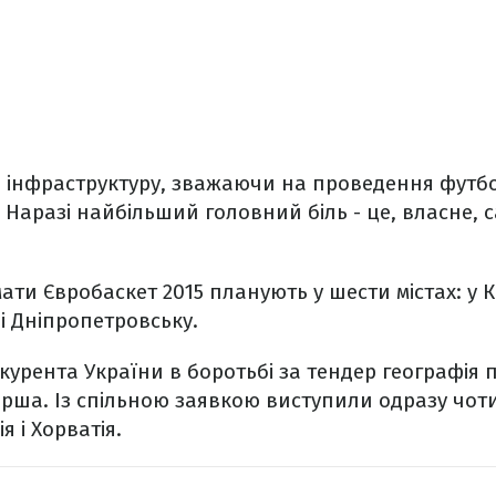
и інфраструктуру, зважаючи на проведення футб
 Наразі найбільший головний біль - це, власне, с
и Євробаскет 2015 планують у шести містах: у Киє
 і Дніпропетровську.
нкурента України в боротьбі за тендер географія
рша. Із спільною заявкою виступили одразу чотир
 і Хорватія.