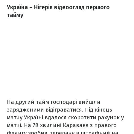
Україна – Нігерія відеоогляд першого
тайму
На другий тайм господарі вийшли
зарядженими відіграватися. Під кінець
матчу Україні вдалося скоротити рахунок у
матчі. На 78 хвилині Караваєв з правого
флангу зробив передачу в штрафний на