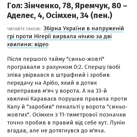
Гол:
Зінченко, 78, Яремчук, 80 –
Аделеє, 4, Осімхен, 34 (пен.)
Збірна України в напруженій
ЧИТАЙТЕ ТАКОЖ:
грі проти Нігерії вирвала нічию за дві
хвилини: відео
Після першого тайму "синьо-жовті"
програвали з рахунком 0:2. Спершу Івобі
зліва увірвався в штрафний і зробив
передачу на Арібо, який в дотик
переправив м'яч у ворота. А на 33-й
хвилині Караваєв порушив правила проти
Калу й "заробив" пенальті у ворота "синьо-
жовтих". Осімхен з 11-тиметрової позначки
точно пробив в правий від себе кут. Лунін
вгадав, але не дотягнувся до м'яча.