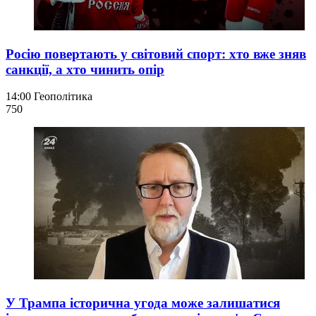
Росію повертають у світовий спорт: хто вже зняв
санкції, а хто чинить опір
14:00
Геополітика
750
У Трампа історична угода може залишатися