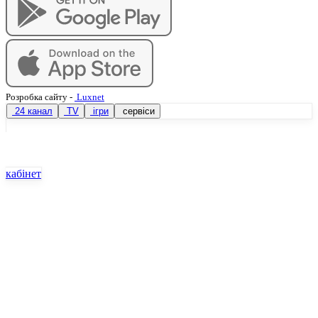
Розробка сайту
-
Luxnet
24 канал
TV
ігри
сервіси
кабінет