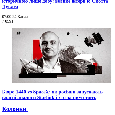
історичною лише добу: велике інтерв'ю Скотта
Лукаса
07:00
24 Канал
7 859
1
Бюро 1440 vs SpaceX: як росіяни запускають
власні аналоги Starlink і хто за цим стоїть
Колонки