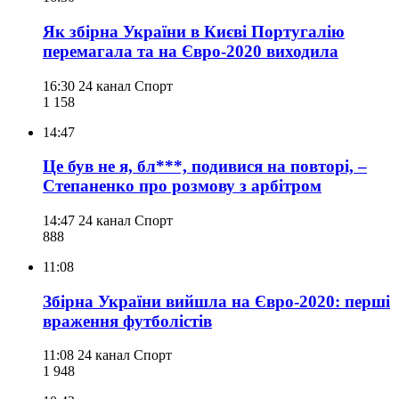
Як збірна України в Києві Португалію
перемагала та на Євро-2020 виходила
16:30
24 канал Спорт
1 158
14:47
Це був не я, бл***, подивися на повторі, –
Степаненко про розмову з арбітром
14:47
24 канал Спорт
888
11:08
Збірна України вийшла на Євро-2020: перші
враження футболістів
11:08
24 канал Спорт
1 948