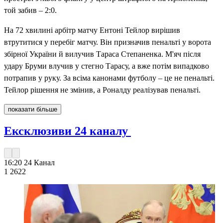
той забив – 2:0.
На 72 хвилині арбітр матчу Ентоні Тейлор вирішив
втрутитися у перебіг матчу. Він призначив пенальті у ворота
збірної України й вилучив Тараса Степаненка. М'яч після
удару Бруми влучив у стегно Тарасу, а вже потім випадково
потрапив у руку. За всіма канонами футболу – це не пенальті.
Тейлор рішення не змінив, а Роналду реалізував пенальті.
показати більше
Ексклюзиви 24 каналу
16:20
24 Канал
1 262
2