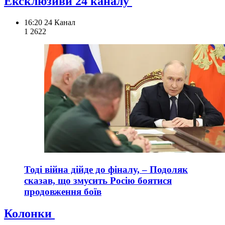
Ексклюзиви 24 каналу
16:20
24 Канал
1 262
2
Тоді війна дійде до фіналу, – Подоляк
сказав, що змусить Росію боятися
продовження боїв
Колонки