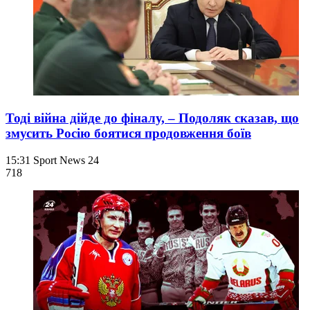
Тоді війна дійде до фіналу, – Подоляк сказав, що
змусить Росію боятися продовження боїв
15:31
Sport News 24
718