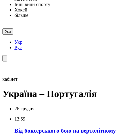
Інші види спорту
Хокей
більше
Укр
Укр
Рус
кабінет
Україна – Португалія
26 грудня
13:59
Від боксерського бою на вертолітному