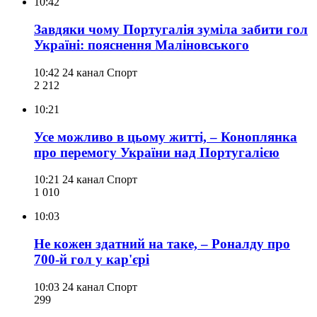
10:42
Завдяки чому Португалія зуміла забити гол
Україні: пояснення Маліновського
10:42
24 канал Спорт
2 212
10:21
Усе можливо в цьому житті, – Коноплянка
про перемогу України над Португалією
10:21
24 канал Спорт
1 010
10:03
Не кожен здатний на таке, – Роналду про
700-й гол у кар'єрі
10:03
24 канал Спорт
299