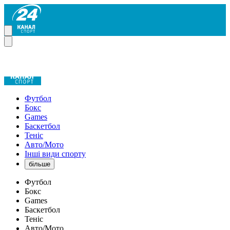
Футбол
Бокс
Games
Баскетбол
Теніс
Авто/Мото
Інші види спорту
більше
Футбол
Бокс
Games
Баскетбол
Теніс
Авто/Мото