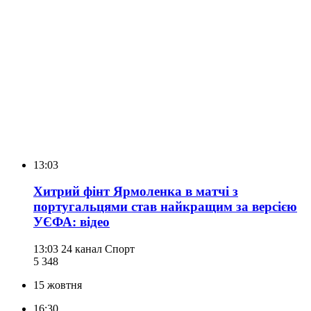
13:03
Хитрий фінт Ярмоленка в матчі з
португальцями став найкращим за версією
УЄФА: відео
13:03
24 канал Спорт
5 348
15 жовтня
16:30