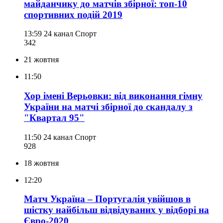
майданчику до матчів збірної: топ-10
спортивних подій 2019
13:59
24 канал Спорт
342
21 жовтня
11:50
Хор імені Верьовки: від виконання гімну
України на матчі збірної до скандалу з
"Квартал 95"
11:50
24 канал Спорт
928
18 жовтня
12:20
Матч Україна – Португалія увійшов в
шістку найбільш відвідуваних у відборі на
Євро-2020