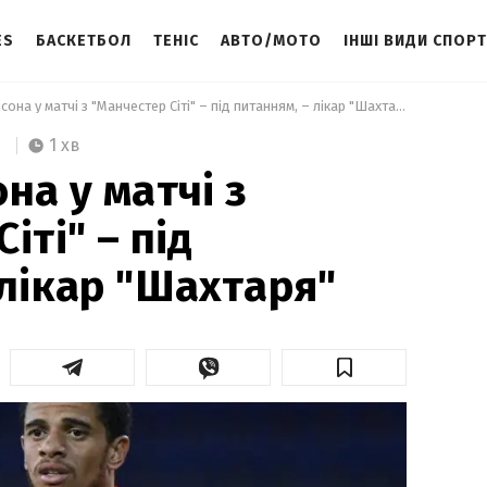
ES
БАСКЕТБОЛ
ТЕНІС
АВТО/МОТО
ІНШІ ВИДИ СПОР
 Участь Тайсона у матчі з "Манчестер Сіті" – під питанням, – лікар "Шахтаря" 
1 хв
на у матчі з
іті" – під
 лікар "Шахтаря"