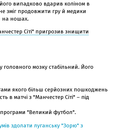
і його випадково вдарив коліном в
 не зміг продовжити гру й медики
я на ношах.
анчестер Сіті" пригрозив знищити
су головного мозку стабільний. Його
тами якого більш серйозних пошкоджень
ть в матчі з "Манчестер Сіті" – під
і програми "Великий футбол".
умів здолати луганську "Зорю" з