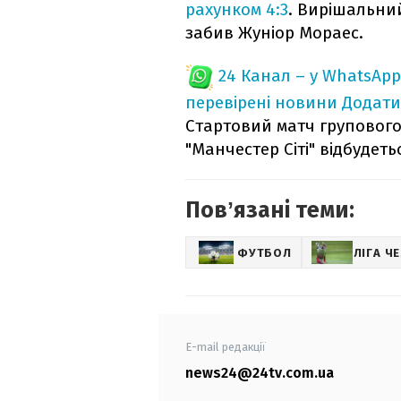
рахунком 4:3
. Вирішальний
забив Жуніор Мораес.
24 Канал – у WhatsApp
перевірені новини
Додати
Стартовий матч групового 
"Манчестер Сіті" відбудетьс
Повʼязані теми:
ФУТБОЛ
ЛІГА Ч
E-mail редакції
news24@24tv.com.ua