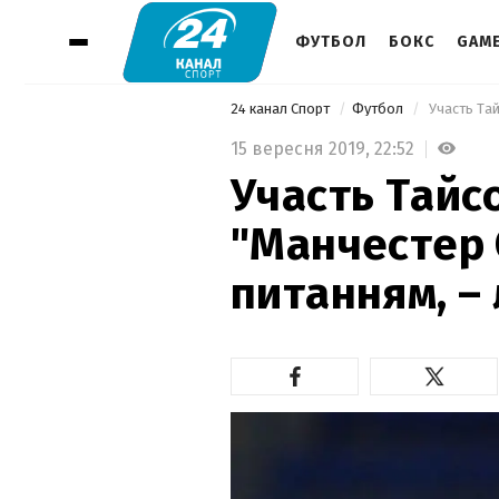
ФУТБОЛ
БОКС
GAM
24 канал Спорт
Футбол
15 вересня 2019,
22:52
Участь Тайсо
"Манчестер С
питанням, –