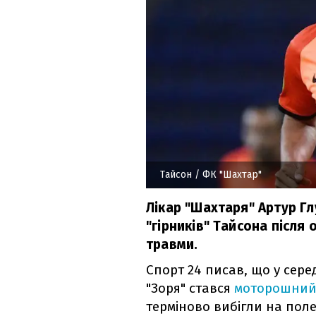
Тайсон
/ ФК "Шахтар"
Лікар "Шахтаря" Артур Г
"гірників" Тайсона після 
травми.
Спорт 24 писав, що у сере
"Зоря" стався
моторошний
терміново вибігли на пол