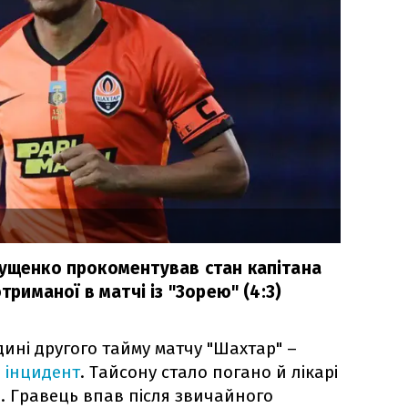
лущенко прокоментував стан капітана
отриманої в матчі із "Зорею" (4:3)
дині другого тайму матчу "Шахтар" –
 інцидент
. Тайсону стало погано й лікарі
е. Гравець впав після звичайного