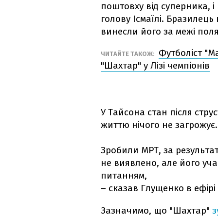
поштовху від суперника, 
голову Ісмаїлі. Бразилець
винесли його за межі пол
Футболіст "М
ЧИТАЙТЕ ТАКОЖ:
"Шахтар" у Лізі чемпіонів
У Тайсона стан після стру
життю нічого не загрожує.
Зробили МРТ, за результа
не виявлено, але його учас
питанням,
– сказав Глущенко в ефір
Зазначимо, що "Шахтар"
з