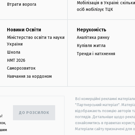
Мобілізація в Україні: скільк
Втрати ворога
осіб мобілізує ТЦК
Новини Освіти
Нерухомість
Міністерство освіти та науки
Аналітика ринку
України
Купівля житла
Школа
Тренди і натхнення
НМТ 2026
Саморозвиток
Навчання за кордоном
Всі комерційні рекламні матеріал
"Партнерський матеріал". Матеріа
відображають позицію авторів та 
ДО РОЗСИЛОК
ь!
поглядів. Детальніше щодо рекл
лок,
ознайомитись в правилах користу
Матеріали сайту призначені для 
ашим