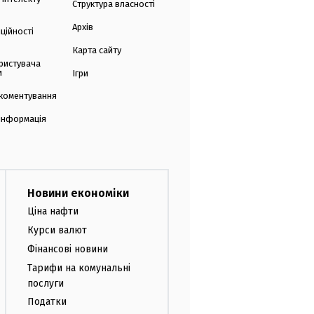
Структура власності
Архів
ційності
Карта сайту
ристувача
и
Ігри
коментування
 інформація
Новини економіки
Ціна нафти
Курси валют
Фінансові новини
Тарифи на комунальні
послуги
Податки