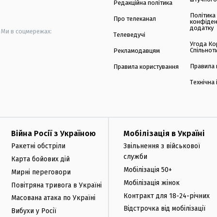
Редакційна політика
Політика
Про телеканал
конфіден
додатку
Ми в соцмережах:
Телеведучі
Угода Ко
Спільнот
Рекламодавцям
Правила 
Правила користування
Технічна
Війна Росії з Україною
Мобілізація в Україні
Ракетні обстріли
Звільнення з військової
служби
Карта бойових дій
Мобілізація 50+
Мирні переговори
Мобілізація жінок
Повітряна тривога в Україні
Контракт для 18-24-річних
Масована атака по Україні
Відстрочка від мобілізації
Вибухи у Росії