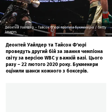
Деонтей Уайлдер – Тайсон Ф'юрі прогноз букмекерів
/ Getty
Images
Деонтей Уайлдер та Тайсон Ф'юрі
проведуть другий бій за звання чемпіона
світу за версією WBC у важкій вазі. Цього
разу – 22 лютого 2020 року. Букмекери
оцінили шанси кожного з боксерів.