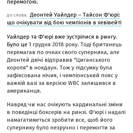
перемогою.
Деонтей Уайлдер – Тайсон Ф'юрі:
ДО СЛОВА:
що очікувати від бою чемпіонів в хевівейті
Уайлдер та Ф'юрі вже зустрілися в рингу.
Було це
1 грудня 2018 року. Тоді британець
перемагав по очках свого суперника, але
Деонтей двічі відправив "Циганського
короля" в нокдаун. Тож у підсумку була
зафіксована нічия, і чемпіонський пояс у
важкій вазі за версією WBC залишився в
американця.
Навряд чи нас очікують кардинальні зміни
в поведінці боксерів на ринзі. Ф'юрі і надалі
намагатиметься зробити все, щоб його
супернику було незручно і перемогти за