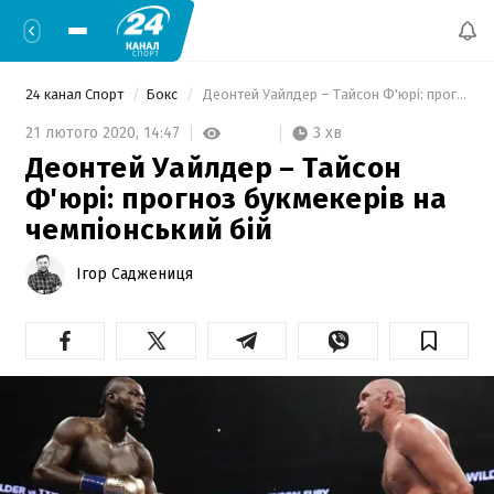
24 канал Спорт
Бокс
 Деонтей Уайлдер – Тайсон Ф'юрі: прогноз букмекерів на чемпіонський бій 
3 хв
21 лютого 2020,
14:47
Деонтей Уайлдер – Тайсон
Ф'юрі: прогноз букмекерів на
чемпіонський бій
Ігор Саджениця