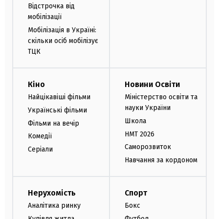
Відстрочка від
мобілізації
Мобілізація в Україні:
скільки осіб мобілізує
ТЦК
Кіно
Новини Освіти
Найцікавіші фільми
Міністерство освіти та
науки України
Українські фільми
Школа
Фільми на вечір
НМТ 2026
Комедії
Саморозвиток
Серіали
Навчання за кордоном
Нерухомість
Спорт
Аналітика ринку
Бокс
Купівля житла
Футбол