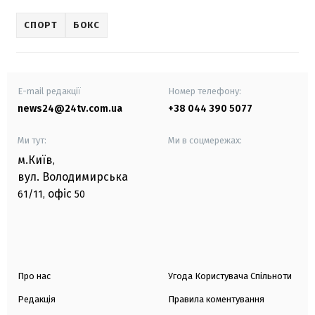
СПОРТ
БОКС
E-mail редакції
Номер телефону:
news24@24tv.com.ua
+38 044 390 5077
Ми тут:
Ми в соцмережах:
м.Київ
,
вул. Володимирська
офіс
61/11,
50
Про нас
Угода Користувача Спільноти
Редакція
Правила коментування