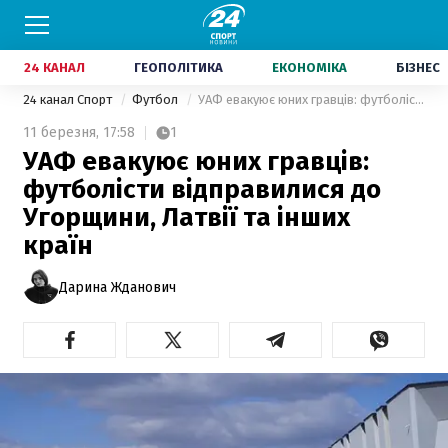
24 КАНАЛ
ГЕОПОЛІТИКА
ЕКОНОМІКА
БІЗНЕС
24 канал Спорт
Футбол
УАФ евакуює юних гравців: футболісти відправилися до Угорщини, Латвії та інших країн
11 березня,
17:58
1
УАФ евакуює юних гравців:
футболісти відправилися до
Угорщини, Латвії та інших
країн
Дарина Жданович