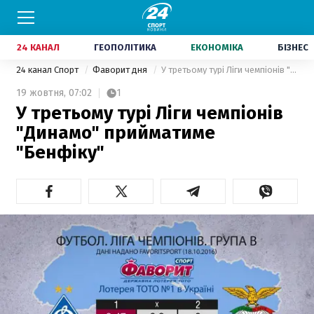
24 КАНАЛ
ГЕОПОЛІТИКА
ЕКОНОМІКА
БІЗНЕС
24 канал Спорт
Фаворит дня
У третьому турі Ліги чемпіонів "Динамо" прийматиме "Бенфіку"
19 жовтня,
07:02
1
У третьому турі Ліги чемпіонів
"Динамо" прийматиме
"Бенфіку"