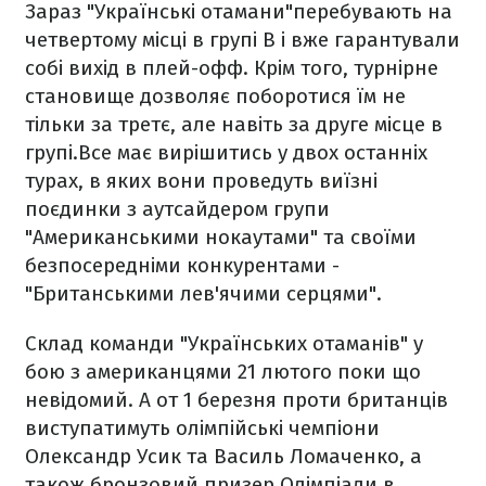
Зараз "Українські отамани"перебувають на
четвертому місці в групі В і вже гарантували
собі вихід в плей-офф. Крім того, турнірне
становище дозволяє поборотися їм не
тільки за третє, але навіть за друге місце в
групі.Все має вирішитись у двох останніх
турах, в яких вони проведуть виїзні
поєдинки з аутсайдером групи
"Американськими нокаутами" та своїми
безпосередніми конкурентами -
"Британськими лев'ячими серцями".
Склад команди "Українських отаманів" у
бою з американцями 21 лютого поки що
невідомий. А от 1 березня проти британців
виступатимуть олімпійські чемпіони
Олександр Усик та Василь Ломаченко, а
також бронзовий призер Олімпіади в