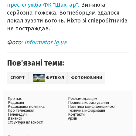
прес-служба ФК "Шахтар".
Виникла
серйозна пожежа. Вогнеборцям вдалося
локалізувати вогонь. Ніхто зі співробітників
не постраждав.
Фото:
Іnformator.lg.ua
Пов'язані теми:
СПОРТ
ФУТБОЛ
ФОТОНОВИНИ
Про нас
Рекламодавцям
Редакція
Правила користування
Редакційна політика
Політика конфіденційності
Про телеканал
Технічна інформація
Телеведучі
Контакти
Вакансії
Архів
Структура власності