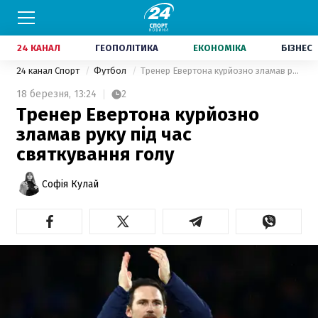
24 КАНАЛ
ГЕОПОЛІТИКА
ЕКОНОМІКА
БІЗНЕС
24 канал Спорт
Футбол
Тренер Евертона курйозно зламав руку під час святкування голу
18 березня,
13:24
2
Тренер Евертона курйозно
зламав руку під час
святкування голу
Софія Кулай