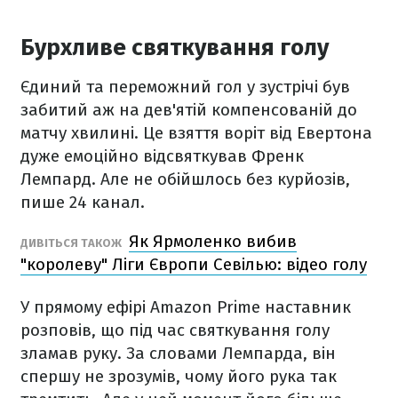
Бурхливе святкування голу
Єдиний та переможний гол у зустрічі був
забитий аж на дев'ятій компенсованій до
матчу хвилині. Це взяття воріт від Евертона
дуже емоційно відсвяткував Френк
Лемпард. Але не обійшлось без курйозів,
пише 24 канал.
Як Ярмоленко вибив
ДИВІТЬСЯ ТАКОЖ
"королеву" Ліги Європи Севілью: відео голу
У прямому ефірі Amazon Prime наставник
розповів, що під час святкування голу
зламав руку. За словами Лемпарда, він
спершу не зрозумів, чому його рука так