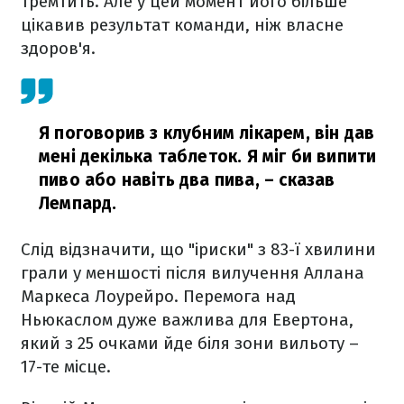
тремтить. Але у цей момент його більше
цікавив результат команди, ніж власне
здоров'я.
Я поговорив з клубним лікарем, він дав
мені декілька таблеток. Я міг би випити
пиво або навіть два пива,
– сказав
Лемпард.
Слід відзначити, що "іриски" з 83-ї хвилини
грали у меншості після вилучення Аллана
Маркеса Лоурейро. Перемога над
Ньюкаслом дуже важлива для Евертона,
який з 25 очками йде біля зони вильоту –
17-те місце.