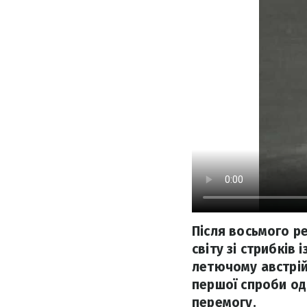
Після восьмого р
світу зі стрибків
летючому австрій
першої спроби од
перемогу.