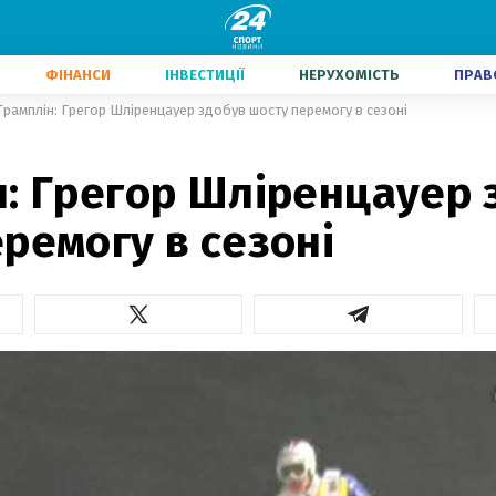
ФІНАНСИ
ІНВЕСТИЦІЇ
НЕРУХОМІСТЬ
ПРАВ
Трамплін: Грегор Шліренцауер здобув шосту перемогу в сезоні
н: Грегор Шліренцауер 
ремогу в сезоні