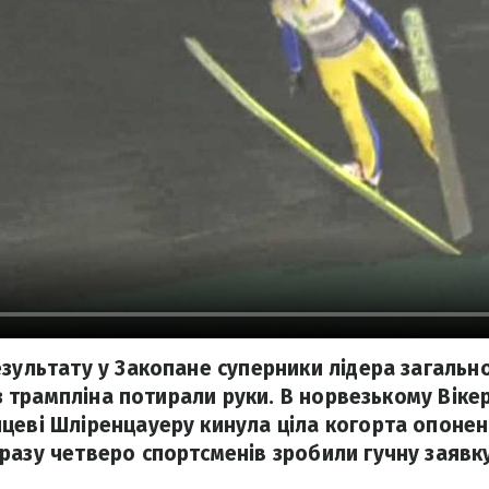
езультату у Закопане суперники лідера загально
 із трампліна потирали руки. В норвезькому Віке
цеві Шліренцауеру кинула ціла когорта опонент
разу четверо спортсменів зробили гучну заявку