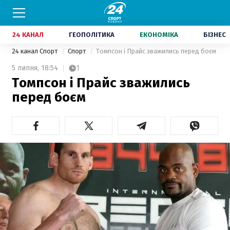
24 КАНАЛ
ГЕОПОЛІТИКА
ЕКОНОМІКА
БІЗНЕС
24 канал Спорт
Спорт
Томпсон і Прайс зважились перед боєм
5 липня,
18:54
1
Томпсон і Прайс зважились
перед боєм