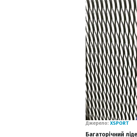
Джерело:
XSPORT
Багаторічний ліде