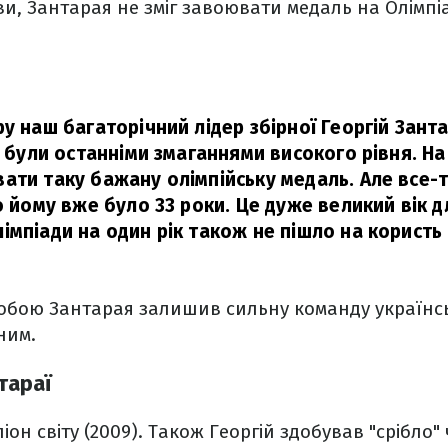
и, Зантарая не зміг завоювати медаль на Олімпіа
у наш багаторічний лідер збірної Георгій Зант
и були останніми змаганнями високого рівня. На
ати таку бажану олімпійську медаль. Але все-т
о йому вже було 33 роки. Це дуже великий вік дл
імпіади на один рік також не пішло на користь 
собою Зантарая залишив сильну команду українсь
ним.
тараї
іон світу (2009). Також Георгій здобував "срібло" 