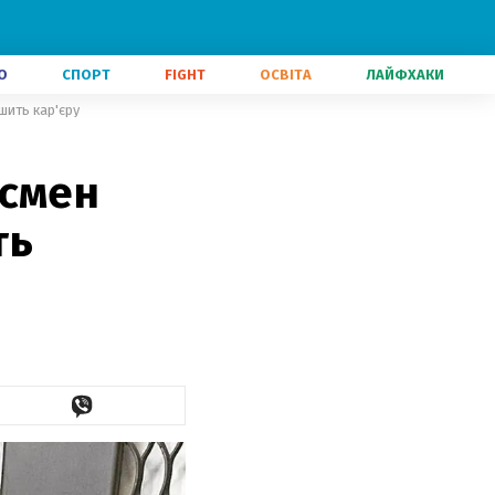
О
СПОРТ
FIGHT
ОСВІТА
ЛАЙФХАКИ
шить кар'єру
тсмен
ть