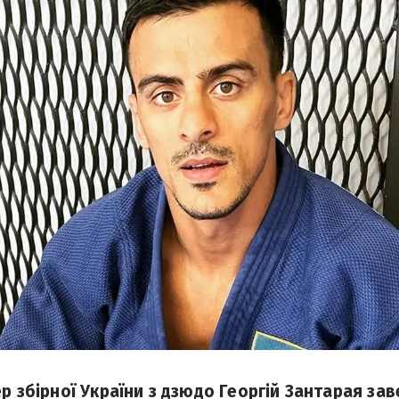
р збірної України з дзюдо Георгій Зантарая за