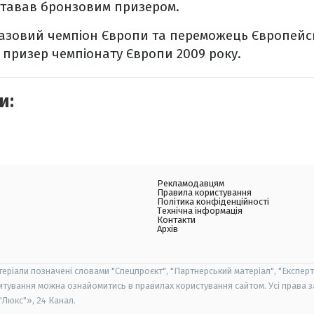
ставав бронзовим призером.
азовий чемпіон Європи та переможець Європейсь
 призер чемпіонату Європи 2009 року.
и:
Рекламодавцям
Правила користування
Політика конфіденційності
Технічна інформація
Контакти
Архів
теріали позначені словами "Спецпроєкт", "Партнерський матеріал", "Експерт
итування можна ознайомитись в правилах користування сайтом. Усі права 
Люкс"», 24 Канал.