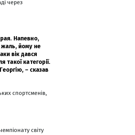
ді через
арая. Напевно,
 жаль, йому не
аки вік дався
я такої категорії.
Георгію,
– сказав
ких спортсменів,
чемпіонату світу