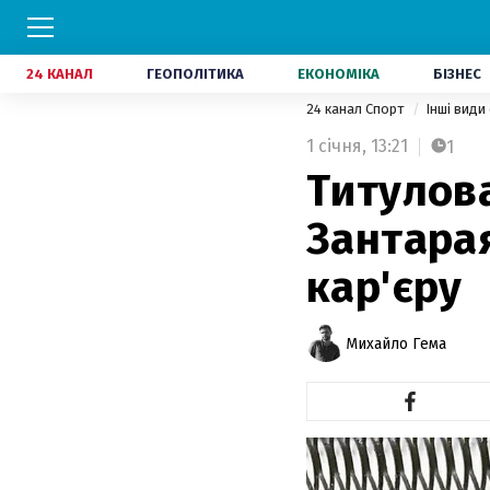
24 КАНАЛ
ГЕОПОЛІТИКА
ЕКОНОМІКА
БІЗНЕС
24 канал Спорт
Інші види
1 січня,
13:21
1
Титулов
Зантара
кар'єру
Михайло Гема