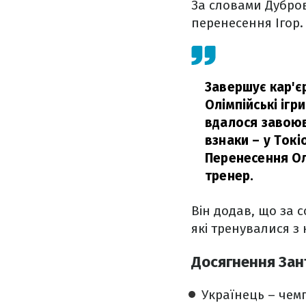
За словами Дубров
перенесення Ігор.
Завершує кар'єр
Олімпійські ігр
вдалося завоюв
взнаки – у Токі
Перенесення Ол
тренер.
Він додав, що за 
які тренувалися з 
Досягнення Зан
Українець – чемп