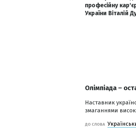
професійну кар'є
України Віталій Д
Олімпіада – ост
Наставник українс
змаганнями високо
Українськ
ДО СЛОВА