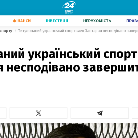
ФІНАНСИ
ІНВЕСТИЦІЇ
НЕРУХОМІСТЬ
ПРАВ
 спорту
Титулований український спортсмен Зантарая несподівано завер
аний український спор
я несподівано заверши