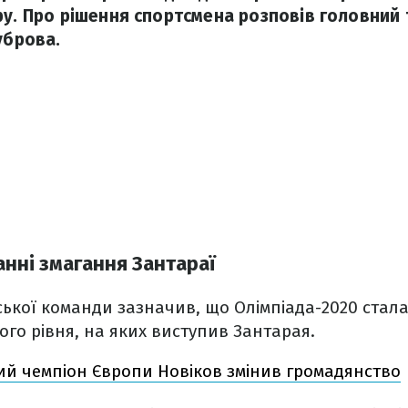
ру. Про рішення спортсмена розповів головний 
уброва.
анні змагання Зантараї
ької команди зазначив, що Олімпіада-2020 стал
го рівня, на яких виступив Зантарая.
ий чемпіон Європи Новіков змінив громадянство