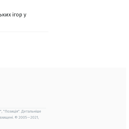
ких ігор у
", "Позиція". Детальніше
захищені. © 2005—2021,