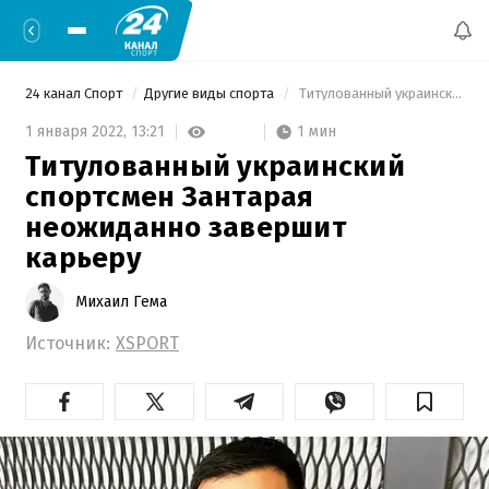
24 канал Спорт
Другие виды спорта
 Титулованный украинский спортсмен Зантарая неожиданно завершит карьеру 
1 мин
1 января 2022,
13:21
Титулованный украинский
спортсмен Зантарая
неожиданно завершит
карьеру
Михаил Гема
Источник:
XSPORT