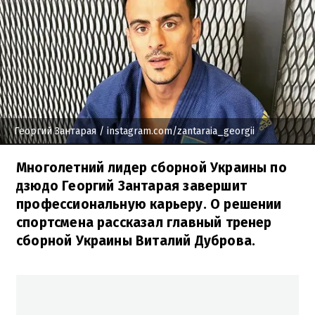
Георгий Зантарая
/ instagram.com/zantaraia_georgii
Многолетний лидер сборной Украины по
дзюдо Георгий Зантарая завершит
профессиональную карьеру. О решении
спортсмена рассказал главный тренер
сборной Украины Виталий Дуброва.