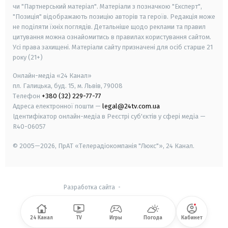
чи "Партнерський матеріал". Матеріали з позначкою "Експерт",
"Позиція" відображають позицію авторів та героїв. Редакція може
не поділяти їхніх поглядів. Детальніше щодо реклами та правил
цитування можна ознайомитись в правилах користування сайтом.
Усі права захищені.
Матеріали сайту призначені для осіб старше
21
року (21+)
Онлайн-медіа «24 Канал»
пл. Галицька, буд. 15, м. Львів, 79008
Телефон
+380 (32) 229-77-77
Адреса електронної пошти —
legal@24tv.com.ua
Ідентифікатор онлайн-медіа в Реєстрі суб'єктів у сфері медіа —
R40-06057
© 2005—2026,
ПрАТ «Телерадіокомпанія "Люкс"», 24 Канал.
Разработка сайта
-
24 Канал
TV
Игры
Погода
Кабинет