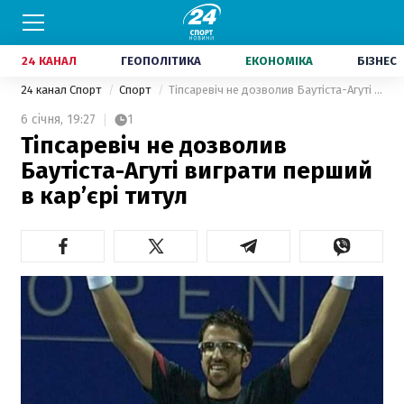
24 КАНАЛ
ГЕОПОЛІТИКА
ЕКОНОМІКА
БІЗНЕС
24 канал Спорт
Спорт
Тіпсаревіч не дозволив Баутіста-Агуті виграти перший в кар’єрі титул
6 січня,
19:27
1
Тіпсаревіч не дозволив
Баутіста-Агуті виграти перший
в кар’єрі титул