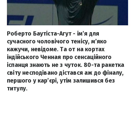
Роберто Баутіста-Агут - ім’я для
сучасного чоловічого тенісу, м’яко
кажучи, невідоме. Та от на кортах
індійського Ченная про сенсаційного
іспанця знають не з чуток. 80-та ракетка
світу несподівано дістався аж до фіналу,
першого у кар’єрі, утім залишився без
титулу.