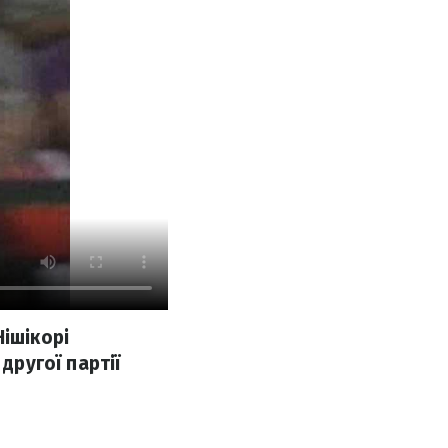
ішікорі
другої партії