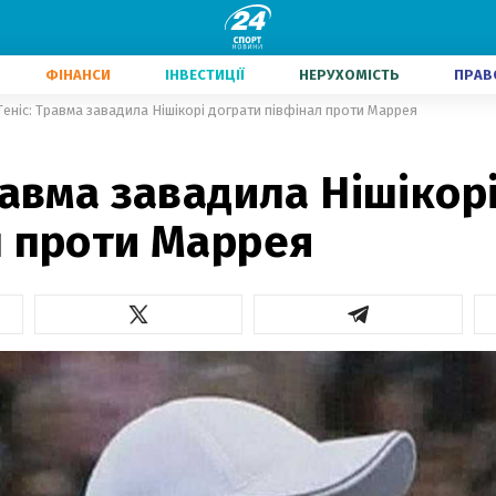
ФІНАНСИ
ІНВЕСТИЦІЇ
НЕРУХОМІСТЬ
ПРАВ
Теніс: Травма завадила Нішікорі дограти півфінал проти Маррея
равма завадила Нішікор
л проти Маррея