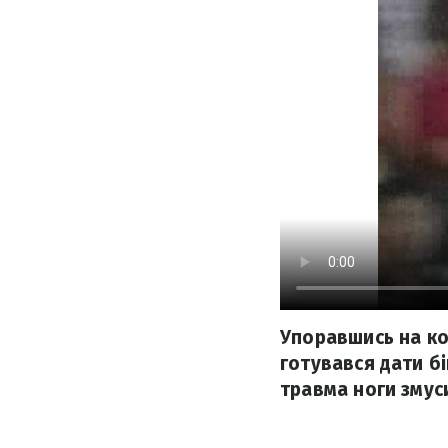
Упоравшись на ко
готувався дати бі
травма ноги змус