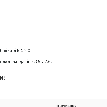
ішікорі 6:4 2:0.
ркос Баґдатіс 6:3 5:7 7:6.
и:
Рекламодавцям