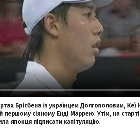
ртах Брісбена із українцем Долгополовим, Кеї Н
й першому сіяному Енді Маррею. Утім, на старті 
ила японця підписати капітуляцію.