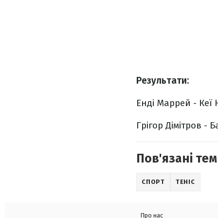
Результати:
Енді Маррей - Кеї Н
Грігор Дімітров - Ба
Пов'язані тем
СПОРТ
ТЕНІС
Про нас