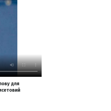
лову для
тисетовий