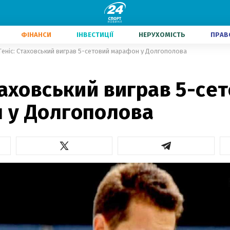
ФІНАНСИ
ІНВЕСТИЦІЇ
НЕРУХОМІСТЬ
ПРАВ
Теніс: Стаховський виграв 5-сетовий марафон у Долгополова
таховський виграв 5-се
 у Долгополова