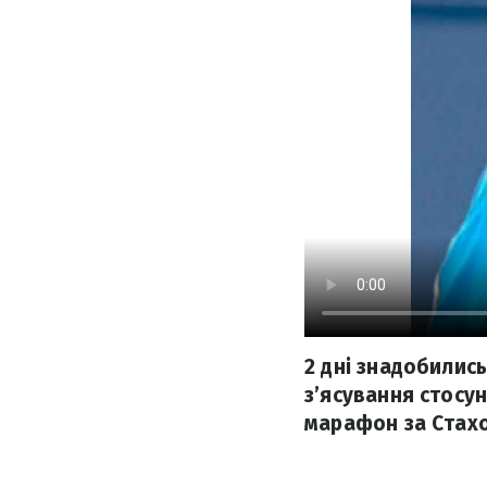
2 дні знадобилис
з’ясування стосу
марафон за Стах