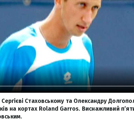
ь Сергієві Стаховському та Олександру Долгопо
нків на кортах Roland Garros. Виснажливий п’я
овським.