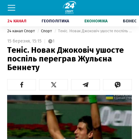
24 КАНАЛ
ГЕОПОЛІТИКА
ЕКОНОМІКА
БІЗНЕС
24 канал Спорт
Спорт
Теніс. Новак Джоковіч ушосте поспіль переграв Жульєна Беннету
15 березня,
15:15
1
Теніс. Новак Джоковіч ушосте
поспіль переграв Жульєна
Беннету