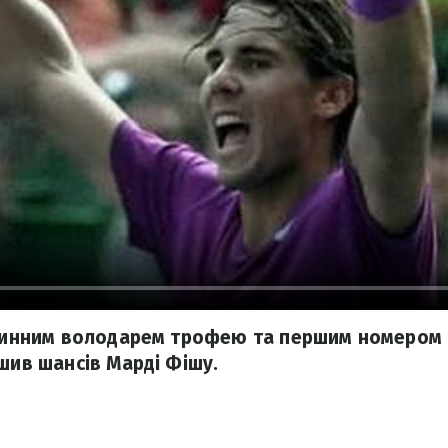
 чинним володарем трофею та першим номером п
ишив шансів Марді Фішу.