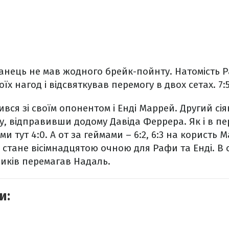
анець не мав жодного брейк-пойнту. Натомість 
х нагод і відсвяткував перемогу в двох сетах. 7:5 і
вся зі своїм опонентом і Енді Маррей. Другий сі
у, відправивши додому Давіда Феррера. Як і в пе
и тут 4:0. А от за геймами – 6:2, 6:3 на користь М
 стане вісімнадцятою очною для Рафи та Енді. В о
иків перемагав Надаль.
и: