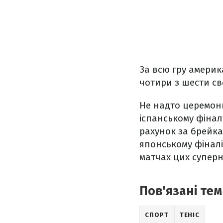
За всю гру америк
чотири з шести свої
Не надто церемони
іспанському фінал
рахунок за брейкам
японському фіналі
матчах цих суперн
Пов'язані тем
СПОРТ
ТЕНІС