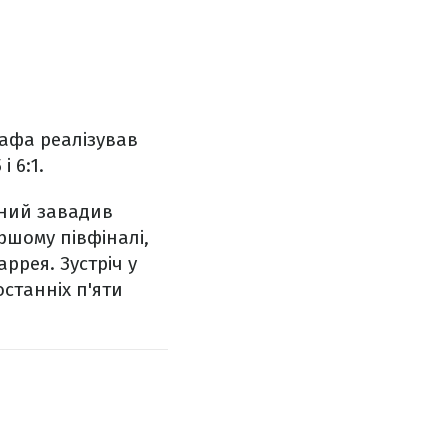
Рафа реалізував
 6:1.
яний завадив
ршому півфіналі,
аррея. Зустріч у
станніх п'яти