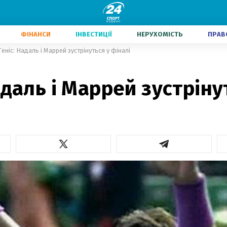
ФІНАНСИ
ІНВЕСТИЦІЇ
НЕРУХОМІСТЬ
ПРАВ
Теніс: Надаль і Маррей зустрінуться у фіналі
адаль і Маррей зустріну