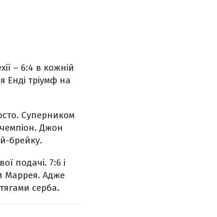
ії – 6:4 в кожній
ля Енді тріумф на
росто. Суперником
 чемпіон. Джон
ай-брейку.
ї подачі. 7:6 і
и Маррея. Адже
тягами серба.