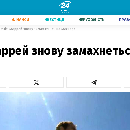
ФІНАНСИ
ІНВЕСТИЦІЇ
НЕРУХОМІСТЬ
ПРАВ
Теніс. Маррей знову замахнеться на Мастерс
аррей знову замахнетьс