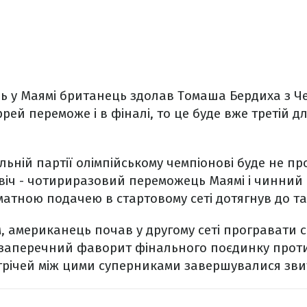
нь у Маямі британець здолав Томаша Бердиха з Чех
ррей переможе і в фіналі, то це буде вже третій д
альній партії олімпійському чемпіонові буде не п
віч - чотириразовий переможець Маямі і чинний
рматною подачею в стартовому сеті дотягнув до т
 американець почав у другому сеті програвати сво
еззаперечний фаворит фінального поєдинку прот
стрічей між цими суперниками завершувалися зви