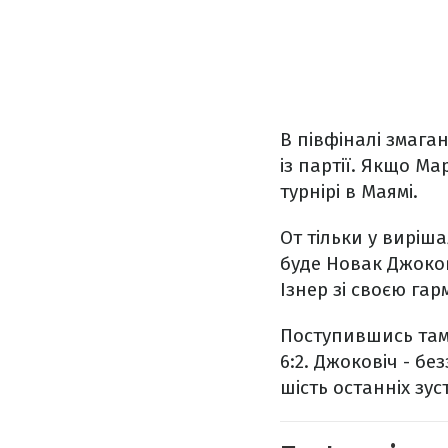
В півфіналі змага
із партії. Якщо Ма
турнірі в Маямі.
От тільки у виріш
буде Новак Джоко
Ізнер зі своєю га
Поступившись там,
6:2. Джоковіч - б
шість останніх зу