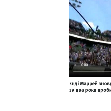
Енді Маррей знов
за два роки проби