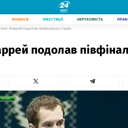
ФІНАНСИ
ІНВЕСТИЦІЇ
НЕРУХОМІСТЬ
ПРАВ
Теніс: Маррей подолав півфінальну стадію
аррей подолав півфіна