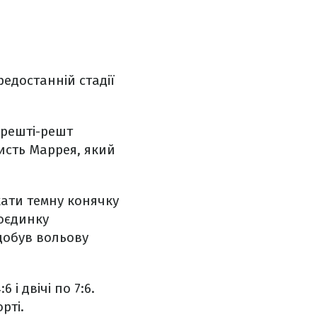
редостанній стадії
 врешті-решт
ористь Маррея, який
ати темну конячку
поєдинку
здобув вольову
 і двічі по 7:6.
рті.