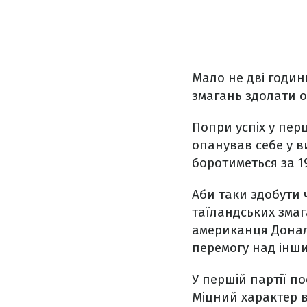
Мало не дві годин
змагань здолати о
Попри успіх у пер
опанував себе у ви
боротиметься за 19
Аби таки здобути
таїландських змаг
американця Дональ
перемогу над інш
У першій партії по
Міцний характер в