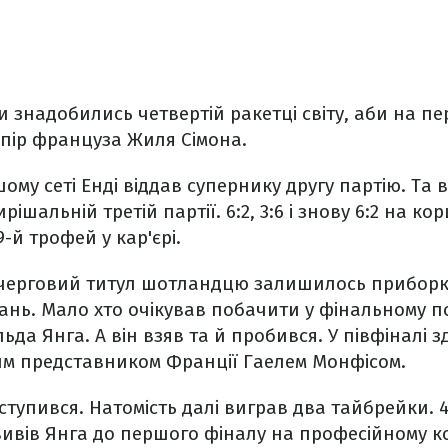
и знадобились четвертій ракетці світу, аби на пе
пір француза Жиля Сімона.
шому сеті Енді віддав супернику другу партію. Та
рішальній третій партії. 6:2, 3:6 і знову 6:2 на к
-й трофей у кар'єрі.
 черговий титул шотландцю залишилось приборк
ань. Мало хто очікував побачити у фінальному 
да Янга. А він взяв та й пробився. У півфіналі 
им представником Франції Гаелем Монфісом.
ступився. Натомість далі виграв два тайбрейки. 4:6
ивів Янга до першого фіналу на професійному ко