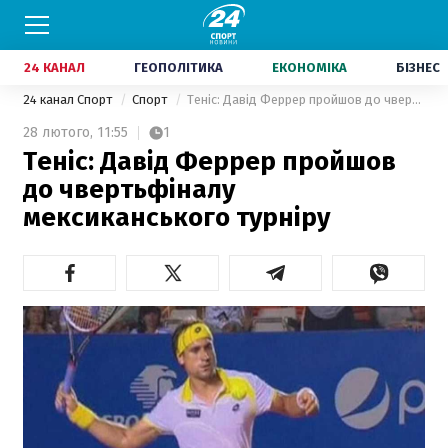
24 КАНАЛ
ГЕОПОЛІТИКА
ЕКОНОМІКА
БІЗНЕС
24 канал Спорт
Спорт
Теніс: Давід Феррер пройшов до чвертьфіналу мексиканського турніру
28 лютого,
11:55
1
Теніс: Давід Феррер пройшов
до чвертьфіналу
мексиканського турніру