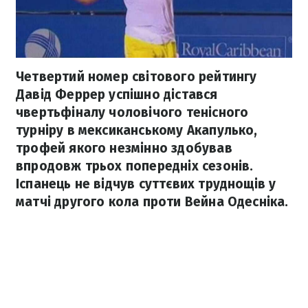
Четвертий номер світового рейтингу
Давід Феррер успішно дістався
чвертьфіналу чоловічого тенісного
турніру в мексиканському Акапулько,
трофей якого незмінно здобував
впродовж трьох попередніх сезонів.
Іспанець не відчув суттєвих труднощів у
матчі другого кола проти Вейна Одесніка.