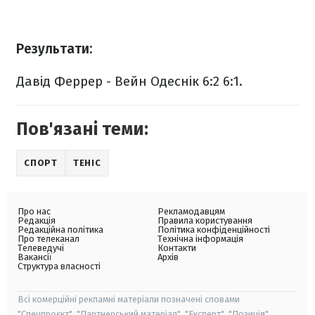
Результати:
Давід Феррер - Вейн Одеснік 6:2 6:1.
Пов'язані теми:
СПОРТ
ТЕНІС
Про нас
Рекламодавцям
Редакція
Правила користування
Редакційна політика
Політика конфіденційності
Про телеканал
Технічна інформація
Телеведучі
Контакти
Вакансії
Архів
Структура власності
Всі комерційні рекламні матеріали позначені словами
"Спецпроєкт", "Партнерський матеріал", "Експерт", "Позиція".