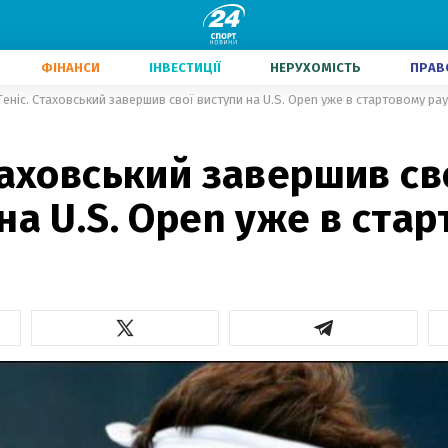
ФІНАНСИ
ІНВЕСТИЦІЇ
НЕРУХОМІСТЬ
ПРАВ
Теніс. Стаховський завершив свої виступи на U.S. Open уже в стартовому рау
таховський завершив св
на U.S. Open уже в ста