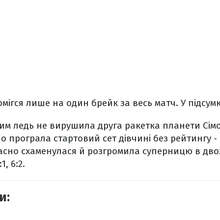
ігся лише на один брейк за весь матч. У підсумку -
ким ледь не вирушила друга ракетка планети Сім
о програла стартовий сет дівчині без рейтингу -
асно схаменулася й розгромила суперницю в двох
1, 6:2.
и: