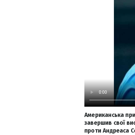
Американська при
завершив свої вис
проти Андреаса Се