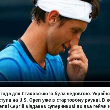
года для Стаховського була недовгою. Українс
тупи на U.S. Open уже в стартовому раунді. В к
ппі Сергій віддавав суперникові по два гейми н