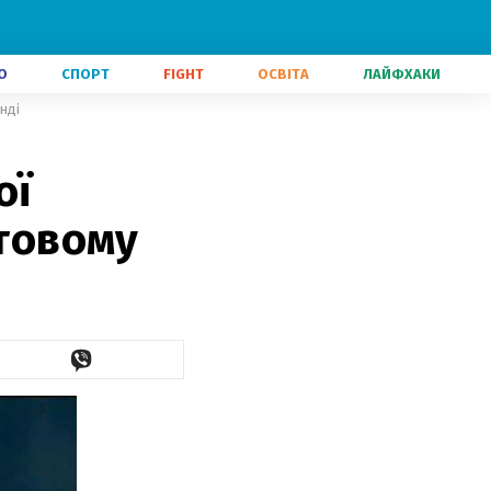
О
СПОРТ
FIGHT
ОСВІТА
ЛАЙФХАКИ
нді
ої
ртовому