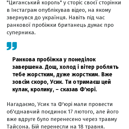
"Циганський король" у сторіс своєї сторінки
в Інстаграм опублікував відео, на якому
звернувся до українця. Навіть під час
ранкової пробіжки британець думає про
суперника.
Ранкова пробіжка у понеділок
завершена. Дощ, холод і вітер роблять
тебе жорстким, дуже жорстким. Вже
зовсім скоро, Усик. Ти отримаєш цей
кулак, кролику,
– сказав Ф'юрі.
Нагадаємо, Усик та Ф'юрі мали провести
об'єднавчий поєдинок 17 лютого, але його
вже вдруге було перенесено через травму
Тайсона. Бій перенесли на 18 травня.