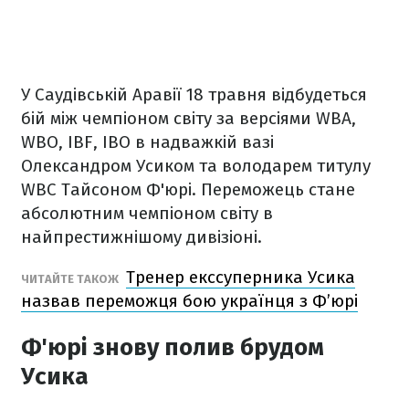
У Саудівській Аравії 18 травня відбудеться
бій між чемпіоном світу за версіями WBA,
WBO, IBF, IBO в надважкій вазі
Олександром Усиком та володарем титулу
WBC Тайсоном Ф'юрі. Переможець стане
абсолютним чемпіоном світу в
найпрестижнішому дивізіоні.
Тренер екссуперника Усика
ЧИТАЙТЕ ТАКОЖ
назвав переможця бою українця з Ф’юрі
Ф'юрі знову полив брудом
Усика