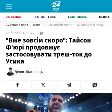
24 КАНАЛ
ГЕОПОЛІТИКА
ЕКОНОМІКА
БІЗНЕС
24 канал Спорт
Бокс
"Вже зовсім скоро": Тайсон Ф'юрі продовжує застосовувати треш-ток до Усика
26 березня,
11:44
1
"Вже зовсім скоро": Тайсон
Ф'юрі продовжує
застосовувати треш-ток до
Усика
Денис Шаховець