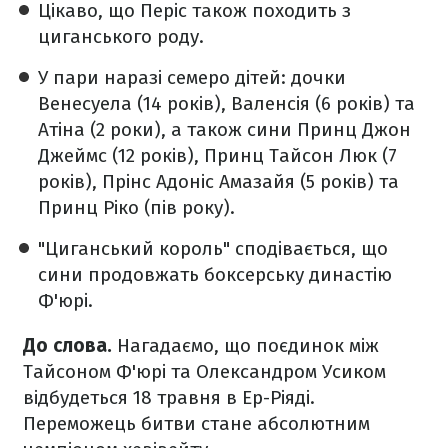
Цікаво, що Періс також походить з
циганського роду.
У пари наразі семеро дітей: дочки
Венесуела (14 років), Валенсія (6 років) та
Атіна (2 роки), а також сини Принц Джон
Джеймс (12 років), Принц Тайсон Люк (7
років), Прінс Адоніс Амазайя (5 років) та
Принц Ріко (пів року).
"Циганський король" сподівається, що
сини продовжать боксерську династію
Ф'юрі.
До слова.
Нагадаємо, що поєдинок між
Тайсоном Ф'юрі та Олександром Усиком
відбудеться 18 травня в Ер-Ріяді.
Переможець битви стане абсолютним