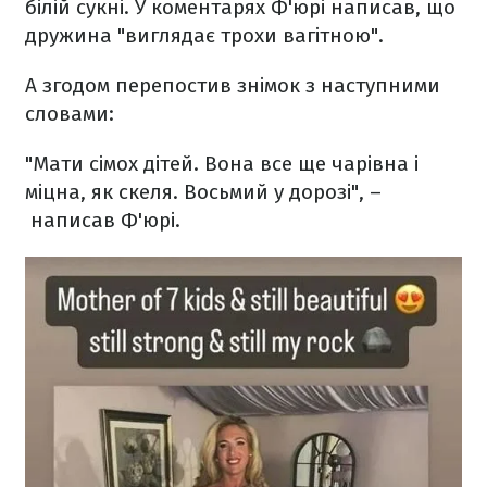
білій сукні. У коментарях Ф'юрі написав, що
дружина "виглядає трохи вагітною".
А згодом перепостив знімок з наступними
словами:
"Мати сімох дітей. Вона все ще чарівна і
міцна, як скеля. Восьмий у дорозі", –
написав Ф'юрі.