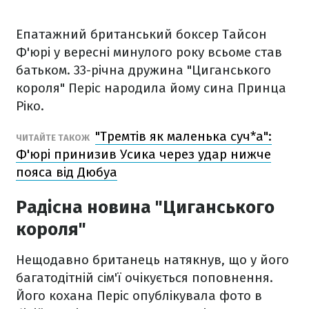
Епатажний британський боксер Тайсон
Ф'юрі у вересні минулого року всьоме став
батьком. 33-річна дружина "Циганського
короля" Періс народила йому сина Принца
Ріко.
"Тремтів як маленька суч*а":
ЧИТАЙТЕ ТАКОЖ
Ф'юрі принизив Усика через удар нижче
пояса від Дюбуа
Радісна новина "Циганського
короля"
Нещодавно британець натякнув, що у його
багатодітній сім'ї очікується поповнення.
Його кохана Періс опублікувала фото в