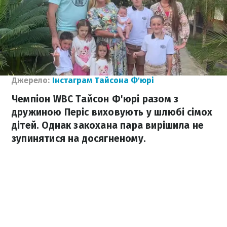
Джерело:
Інстаграм Тайсона Ф'юрі
Чемпіон WBC Тайсон Ф'юрі разом з
дружиною Періс виховують у шлюбі сімох
дітей. Однак закохана пара вирішила не
зупинятися на досягненому.