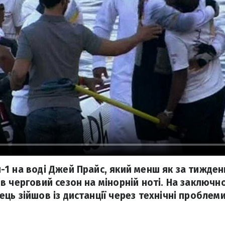
1 на воді Джей Прайс, який менш як за тиждень
в черговий сезон на мінорній ноті. На заключно
ць зійшов із дистанції через технічні проблеми