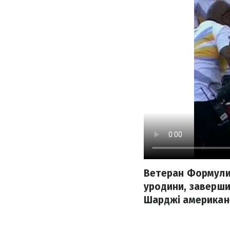
Ветеран Формули-
уродини, заверши
Шарджі американе