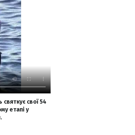
 святкує свої 54
му етапі у
.