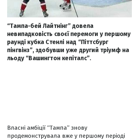
“Тампа-бей Лайтнінг” довела
невипадковість своєї перемоги у першому
раунді кубка Стенлі над “Піттсбург
пінгвінз”, здобувши уже другий тріумф на
льоду “Вашингтон кепіталс”.
Власні амбіції “Тампа” знову
продемонструвала вже у першому періоді