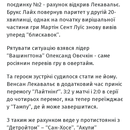
поєдинку №2 - рахунок відкрив Лекавальє.
Брукс Лайх повернув паритет у другій 20-
хвилинці, однак на початку вирішальної
частини гри Мартін Сент Луїс знову вивів
уперед “блискавок”.
Рятувати ситуацію взявся лідер
“Вашингтона” Олександ Овєчкін - саме
росіянин перевів гру в овертайм.
Та героєм зустрічі судилося стати не йому.
Венсан Лекавальє в додатковий час приніс
перемогу “Лайтнінґ”. 3:2 у матчі і 2:0 в серії
до чотирьох перемог, яка тепер переїжджає
у “Тампу”, де й може завершитися.
З таким же рахунком веде у протистоянні з
“Детройтом” – “Сан-Хосе”. “Акули”